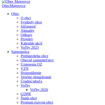
Obec
Majerovce
Obec
O obci
Symboly obce
Súčasnosť
Aktuality
Odkazy
Projekty
Kalendár akcií
Voľby 2023
Samospráva
Predstavitelia obce
Obecné zastupiteľstvo
Uznesenia OZ
VZN
Hospodárenie
Verejne obstarávanie
Úradná tabuľa
Voľby
Voľby 2026
GDPR
Štatút obce
Program rozvoja obce