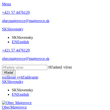
Menu
+421 57 4476129
obecmajerovce@majerovce.sk
SK
Slovensky
SK
Slovensky
EN
English
+421 57 4476129
obecmajerovce@majerovce.sk
Hľadaný výraz
Hľadať
rozšírené vyhľadávanie
SK
Slovensky
SK
Slovensky
EN
English
Obec
Majerovce