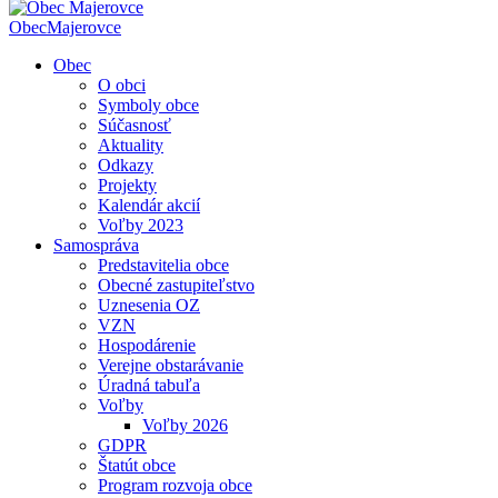
Obec
Majerovce
Obec
O obci
Symboly obce
Súčasnosť
Aktuality
Odkazy
Projekty
Kalendár akcií
Voľby 2023
Samospráva
Predstavitelia obce
Obecné zastupiteľstvo
Uznesenia OZ
VZN
Hospodárenie
Verejne obstarávanie
Úradná tabuľa
Voľby
Voľby 2026
GDPR
Štatút obce
Program rozvoja obce