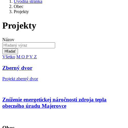
Úvodná stránka
Obec
Projekty
Projekty
Názov
Hľadať
Všetko
M
O
P
V
Z
Zberný dvor
Projekt zberný dvor
Zníženie energetickej náročnosti zdroja tepla
obecného úradu Majerovce
Obec