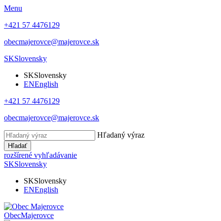
Menu
+421 57 4476129
obecmajerovce@majerovce.sk
SK
Slovensky
SK
Slovensky
EN
English
+421 57 4476129
obecmajerovce@majerovce.sk
Hľadaný výraz
Hľadať
rozšírené vyhľadávanie
SK
Slovensky
SK
Slovensky
EN
English
Obec
Majerovce