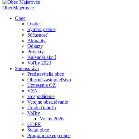
Obec
Majerovce
Obec
O obci
Symboly obce
Súčasnosť
Aktuality
Odkazy
Projekty
Kalendár akcií
Voľby 2023
Samospráva
Predstavitelia obce
Obecné zastupiteľstvo
Uznesenia OZ
VZN
Hospodárenie
Verejne obstarávanie
Úradná tabuľa
Voľby
Voľby 2026
GDPR
Štatút obce
Program rozvoja obce