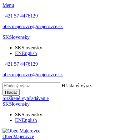
Menu
+421 57 4476129
obecmajerovce@majerovce.sk
SK
Slovensky
SK
Slovensky
EN
English
+421 57 4476129
obecmajerovce@majerovce.sk
Hľadaný výraz
Hľadať
rozšírené vyhľadávanie
SK
Slovensky
SK
Slovensky
EN
English
Obec
Majerovce