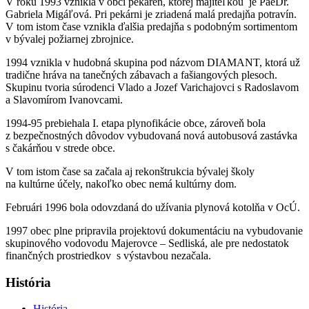
V roku 1993 vznikla v obci pekáreň, ktorej majiteľkou je PaeDr.
Gabriela Migáľová. Pri pekárni je zriadená malá predajňa potravín.
V tom istom čase vznikla ďalšia predajňa s podobným sortimentom
v bývalej požiarnej zbrojnice.
1994 vznikla v hudobná skupina pod názvom DIAMANT, ktorá už
tradične hráva na tanečných zábavach a fašiangových plesoch.
Skupinu tvoria súrodenci Vlado a Jozef Varichajovci s Radoslavom
a Slavomírom Ivanovcami.
1994-95 prebiehala I. etapa plynofikácie obce, zároveň bola
z bezpečnostných dôvodov vybudovaná nová autobusová zastávka
s čakárňou v strede obce.
V tom istom čase sa začala aj rekonštrukcia bývalej školy
na kultúrne účely, nakoľko obec nemá kultúrny dom.
Februári 1996 bola odovzdaná do užívania plynová kotolňa v OcÚ.
1997 obec plne pripravila projektovú dokumentáciu na vybudovanie
skupinového vodovodu Majerovce – Sedliská, ale pre nedostatok
finančných prostriedkov s výstavbou nezačala.
História
História