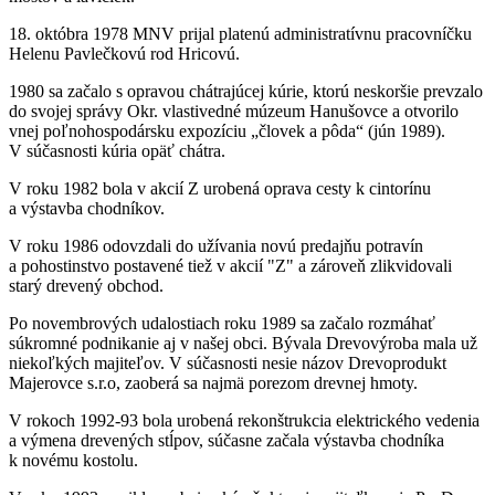
18. októbra 1978 MNV prijal platenú administratívnu pracovníčku
Helenu Pavlečkovú rod Hricovú.
1980 sa začalo s opravou chátrajúcej kúrie, ktorú neskoršie prevzalo
do svojej správy Okr. vlastivedné múzeum Hanušovce a otvorilo
vnej poľnohospodársku expozíciu „človek a pôda“ (jún 1989).
V súčasnosti kúria opäť chátra.
V roku 1982 bola v akcií Z urobená oprava cesty k cintorínu
a výstavba chodníkov.
V roku 1986 odovzdali do užívania novú predajňu potravín
a pohostinstvo postavené tiež v akcií "Z" a zároveň zlikvidovali
starý drevený obchod.
Po novembrových udalostiach roku 1989 sa začalo rozmáhať
súkromné podnikanie aj v našej obci. Bývala Drevovýroba mala už
niekoľkých majiteľov. V súčasnosti nesie názov Drevoprodukt
Majerovce s.r.o, zaoberá sa najmä porezom drevnej hmoty.
V rokoch 1992-93 bola urobená rekonštrukcia elektrického vedenia
a výmena drevených stĺpov, súčasne začala výstavba chodníka
k novému kostolu.