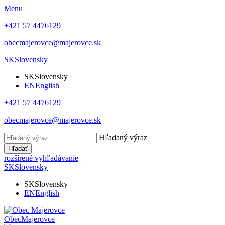
Menu
+421 57 4476129
obecmajerovce@majerovce.sk
SK
Slovensky
SK
Slovensky
EN
English
+421 57 4476129
obecmajerovce@majerovce.sk
Hľadaný výraz
Hľadať
rozšírené vyhľadávanie
SK
Slovensky
SK
Slovensky
EN
English
Obec
Majerovce