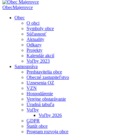
Obec
Majerovce
Obec
O obci
Symboly obce
Súčasnosť
Aktuality
Odkazy
Projekty
Kalendár akcií
Voľby 2023
Samospráva
Predstavitelia obce
Obecné zastupiteľstvo
Uznesenia OZ
VZN
Hospodárenie
Verejne obstarávanie
Úradná tabuľa
Voľby
Voľby 2026
GDPR
Štatút obce
Program rozvoja obce