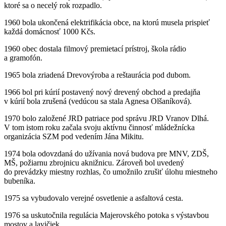
ktoré sa o necelý rok rozpadlo.
1960 bola ukončená elektrifikácia obce, na ktorú musela prispieť
každá domácnosť 1000 Kčs.
1960 obec dostala filmový premietací prístroj, škola rádio
a gramofón.
1965 bola zriadená Drevovýroba a reštaurácia pod dubom.
1966 bol pri kúrií postavený nový drevený obchod a predajňa
v kúrií bola zrušená (vedúcou sa stala Agnesa Olšaníková).
1970 bolo založené JRD patriace pod správu JRD Vranov Dlhá.
V tom istom roku začala svoju aktívnu činnosť mládežnícka
organizácia SZM pod vedením Jána Mikitu.
1974 bola odovzdaná do užívania nová budova pre MNV, ZDŠ,
MŠ, požiarnu zbrojnicu aknižnicu. Zároveň bol uvedený
do prevádzky miestny rozhlas, čo umožnilo zrušiť úlohu miestneho
bubeníka.
1975 sa vybudovalo verejné osvetlenie a asfaltová cesta.
1976 sa uskutočnila regulácia Majerovského potoka s výstavbou
mostov a lavičiek.