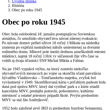
Úvodná stránka
História
Obec po roku 1945
Obec po roku 1945
Obec bola oslobodená 18. januára postupujúcou Sovietskou
armádou, čo umožnilo obyvateľstvu návrat zútenej evakuácie.
Po návrate domov prišiel oživot 18 ročný J.Mikula na následky
zranenia po explózií nastraženej nálože umiestnenej za dverami
rodinného domu. Mínové pole medzi dedinou azneškodnili miestni
mládenci, najmä 18 ročný J.Hric (v súčasnosti žije vPo čase sa
vrátili aj dvaja účastníci SNP Michal Mikita a Fabian.
Na jar 1945 vypukol vtýfus, na ktorý zomrelo niekoľko
obyvateľových mesiacoch po vojne sa skončila sčasti parcelácia
bývalého Vladárovsko – Tomčianskeho majetku, zvyšok bol
vyvlastnený v 1949. Skonfiškovaná kúria s priľahlym parkom bola
daná pod správu MNV, ktorý dal vyrúbať park a z kúrie zriadil
kanceláriu MNV, predajňu potravín, pohostinstvo, kultúrnu
miestnosť a ostatné priestory pripadli škole. Prvým predsedom
MNV sa stal Ján Andrejkovič.
1952 bolo založené prvé JRD (s predsedom Jozefom Semanom),