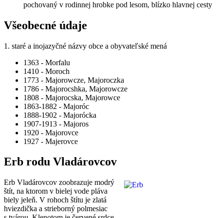
pochovaný v rodinnej hrobke pod lesom, blízko hlavnej cesty
Všeobecné údaje
1. staré a inojazyčné názvy obce a obyvateľské mená
1363 - Morfalu
1410 - Moroch
1773 - Majorowcze, Majoroczka
1786 - Majorocshka, Majorowcze
1808 - Majorocska, Majorowce
1863-1882 - Majoróc
1888-1902 - Majorócka
1907-1913 - Majoros
1920 - Majorovce
1927 - Majerovce
Erb rodu Vladárovcov
Erb Vladárovcov zoobrazuje modrý
štít, na ktorom v bielej vode pláva
biely jeleň. V rohoch štítu je zlatá
hviezdička a strieborný polmesiac
s tvárou. Klenotom je červené srdce