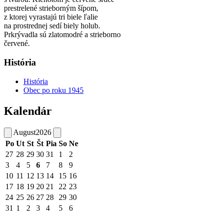
prestrelené strieborným šípom,
z ktorej vyrastajú tri biele ľalie
na prostrednej sedí biely holub.
Prkrývadla sú zlatomodré a strieborno
červené.
História
História
Obec po roku 1945
Kalendár
August
2026
Po
Ut
St
Št
Pia
So
Ne
27
28
29
30
31
1
2
3
4
5
6
7
8
9
10
11
12
13
14
15
16
17
18
19
20
21
22
23
24
25
26
27
28
29
30
31
1
2
3
4
5
6