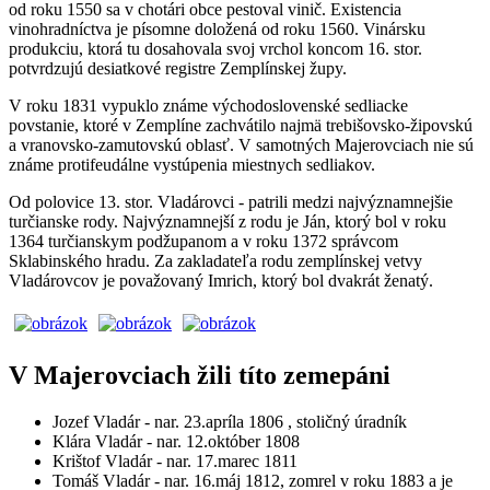
od roku 1550 sa v chotári obce pestoval vinič. Existencia
vinohradníctva je písomne doložená od roku 1560. Vinársku
produkciu, ktorá tu dosahovala svoj vrchol koncom 16. stor.
potvrdzujú desiatkové registre Zemplínskej župy.
V roku 1831 vypuklo známe východoslovenské sedliacke
povstanie, ktoré v Zemplíne zachvátilo najmä trebišovsko-žipovskú
a vranovsko-zamutovskú oblasť. V samotných Majerovciach nie sú
známe protifeudálne vystúpenia miestnych sedliakov.
Od polovice 13. stor. Vladárovci - patrili medzi najvýznamnejšie
turčianske rody. Najvýznamnejší z rodu je Ján, ktorý bol v roku
1364 turčianskym podžupanom a v roku 1372 správcom
Sklabinského hradu. Za zakladateľa rodu zemplínskej vetvy
Vladárovcov je považovaný Imrich, ktorý bol dvakrát ženatý.
V Majerovciach žili títo zemepáni
Jozef Vladár - nar. 23.apríla 1806 , stoličný úradník
Klára Vladár - nar. 12.október 1808
Krištof Vladár - nar. 17.marec 1811
Tomáš Vladár - nar. 16.máj 1812, zomrel v roku 1883 a je