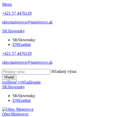
Menu
+421 57 4476129
obecmajerovce@majerovce.sk
SK
Slovensky
SK
Slovensky
EN
English
+421 57 4476129
obecmajerovce@majerovce.sk
Hľadaný výraz
Hľadať
rozšírené vyhľadávanie
SK
Slovensky
SK
Slovensky
EN
English
Obec
Majerovce