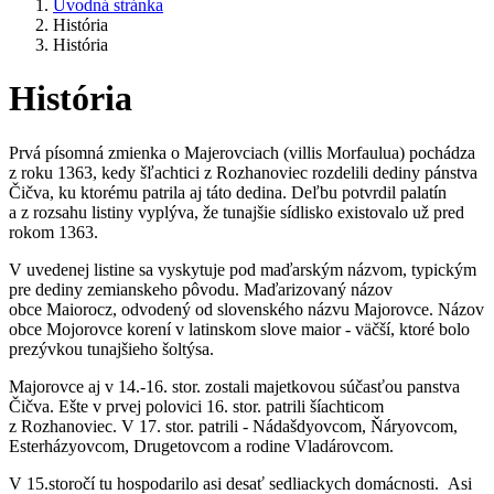
Úvodná stránka
História
História
História
Prvá písomná zmienka o Majerovciach (villis Morfaulua) pochádza
z roku 1363, kedy šľachtici z Rozhanoviec rozdelili dediny pánstva
Čičva, ku ktorému patrila aj táto dedina. Deľbu potvrdil palatín
a z rozsahu listiny vyplýva, že tunajšie sídlisko existovalo už pred
rokom 1363.
V uvedenej listine sa vyskytuje pod maďarským názvom, typickým
pre dediny zemianskeho pôvodu. Maďarizovaný názov
obce Maiorocz, odvodený od slovenského názvu Majorovce. Názov
obce Mojorovce korení v latinskom slove maior - väčší, ktoré bolo
prezývkou tunajšieho šoltýsa.
Majorovce aj v 14.-16. stor. zostali majetkovou súčasťou panstva
Čičva. Ešte v prvej polovici 16. stor. patrili šíachticom
z Rozhanoviec. V 17. stor. patrili - Nádašdyovcom, Ňáryovcom,
Esterházyovcom, Drugetovcom a rodine Vladárovcom.
V 15.storočí tu hospodarilo asi desať sedliackych domácnosti. Asi