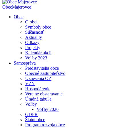
Obec
Majerovce
Obec
O obci
Symboly obce
Súčasnosť
Aktuality
Odkazy
Projekty
Kalendár akcií
Voľby 2023
Samospráva
Predstavitelia obce
Obecné zastupiteľstvo
Uznesenia OZ
VZN
Hospodárenie
Verejne obstarávanie
Úradná tabuľa
Voľby
Voľby 2026
GDPR
Štatút obce
Program rozvoja obce