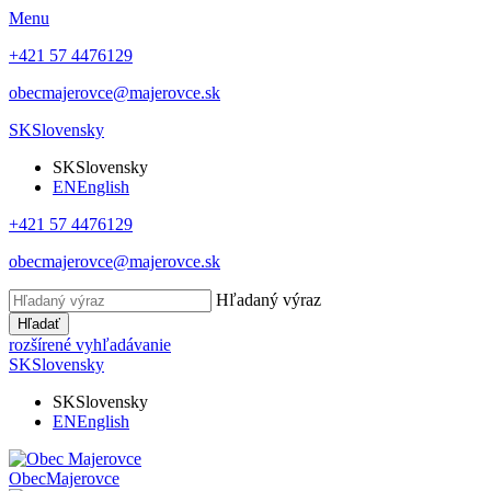
Menu
+421 57 4476129
obecmajerovce@majerovce.sk
SK
Slovensky
SK
Slovensky
EN
English
+421 57 4476129
obecmajerovce@majerovce.sk
Hľadaný výraz
Hľadať
rozšírené vyhľadávanie
SK
Slovensky
SK
Slovensky
EN
English
Obec
Majerovce