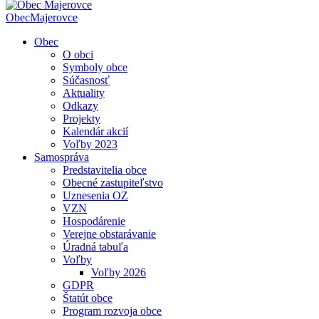
Obec
Majerovce
Obec
O obci
Symboly obce
Súčasnosť
Aktuality
Odkazy
Projekty
Kalendár akcií
Voľby 2023
Samospráva
Predstavitelia obce
Obecné zastupiteľstvo
Uznesenia OZ
VZN
Hospodárenie
Verejne obstarávanie
Úradná tabuľa
Voľby
Voľby 2026
GDPR
Štatút obce
Program rozvoja obce