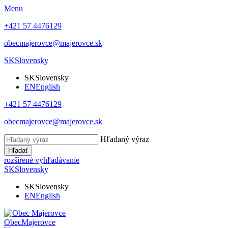
Menu
+421 57 4476129
obecmajerovce@majerovce.sk
SK
Slovensky
SK
Slovensky
EN
English
+421 57 4476129
obecmajerovce@majerovce.sk
Hľadaný výraz
Hľadať
rozšírené vyhľadávanie
SK
Slovensky
SK
Slovensky
EN
English
Obec
Majerovce