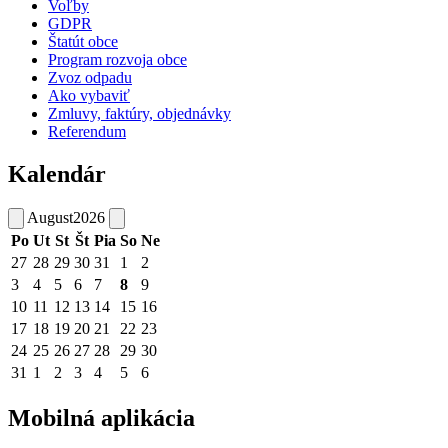
Voľby
GDPR
Štatút obce
Program rozvoja obce
Zvoz odpadu
Ako vybaviť
Zmluvy, faktúry, objednávky
Referendum
Kalendár
August
2026
Po
Ut
St
Št
Pia
So
Ne
27
28
29
30
31
1
2
3
4
5
6
7
8
9
10
11
12
13
14
15
16
17
18
19
20
21
22
23
24
25
26
27
28
29
30
31
1
2
3
4
5
6
Mobilná aplikácia