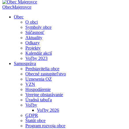
Obec
Majerovce
Obec
O obci
Symboly obce
Súčasnosť
Aktuality
Odkazy
Projekty
Kalendár akcií
Voľby 2023
Samospráva
Predstavitelia obce
Obecné zastupiteľstvo
Uznesenia OZ
VZN
Hospodárenie
Verejne obstarávanie
Úradná tabuľa
Voľby
Voľby 2026
GDPR
Štatút obce
Program rozvoja obce