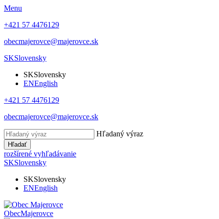
Menu
+421 57 4476129
obecmajerovce@majerovce.sk
SK
Slovensky
SK
Slovensky
EN
English
+421 57 4476129
obecmajerovce@majerovce.sk
Hľadaný výraz
Hľadať
rozšírené vyhľadávanie
SK
Slovensky
SK
Slovensky
EN
English
Obec
Majerovce