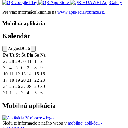
Pre viac informácií kliknite na
www.aplikaciavobraze.sk.
Mobilná aplikácia
Kalendár
August
2026
Po
Ut
St
Št
Pia
So
Ne
27
28
29
30
31
1
2
3
4
5
6
7
8
9
10
11
12
13
14
15
16
17
18
19
20
21
22
23
24
25
26
27
28
29
30
31
1
2
3
4
5
6
Mobilná aplikácia
Sledujte informácie z nášho webu v
mobilnej aplikácii -