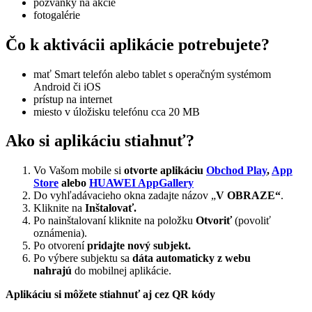
pozvánky na akcie
fotogalérie
Čo k aktivácii aplikácie potrebujete?
mať Smart telefón alebo tablet s operačným systémom
Android či iOS
prístup na internet
miesto v úložisku telefónu cca 20 MB
Ako si aplikáciu stiahnuť?
Vo Vašom mobile si
otvorte aplikáciu
Obchod Play
,
App
Store
alebo
HUAWEI AppGallery
Do vyhľadávacieho okna zadajte názov „
V OBRAZE“
.
Kliknite na
Inštalovať.
Po nainštalovaní kliknite na položku
Otvoriť
(povoliť
oznámenia).
Po otvorení
pridajte nový subjekt.
Po výbere subjektu sa
dáta automaticky z webu
nahrajú
do mobilnej aplikácie.
Aplikáciu si môžete stiahnuť aj cez QR kódy