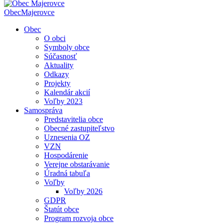
Obec
Majerovce
Obec
O obci
Symboly obce
Súčasnosť
Aktuality
Odkazy
Projekty
Kalendár akcií
Voľby 2023
Samospráva
Predstavitelia obce
Obecné zastupiteľstvo
Uznesenia OZ
VZN
Hospodárenie
Verejne obstarávanie
Úradná tabuľa
Voľby
Voľby 2026
GDPR
Štatút obce
Program rozvoja obce