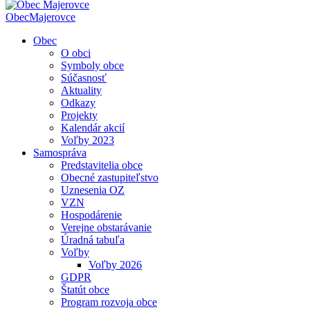
Obec
Majerovce
Obec
O obci
Symboly obce
Súčasnosť
Aktuality
Odkazy
Projekty
Kalendár akcií
Voľby 2023
Samospráva
Predstavitelia obce
Obecné zastupiteľstvo
Uznesenia OZ
VZN
Hospodárenie
Verejne obstarávanie
Úradná tabuľa
Voľby
Voľby 2026
GDPR
Štatút obce
Program rozvoja obce