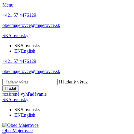
Menu
+421 57 4476129
obecmajerovce@majerovce.sk
SK
Slovensky
SK
Slovensky
EN
English
+421 57 4476129
obecmajerovce@majerovce.sk
Hľadaný výraz
Hľadať
rozšírené vyhľadávanie
SK
Slovensky
SK
Slovensky
EN
English
Obec
Majerovce