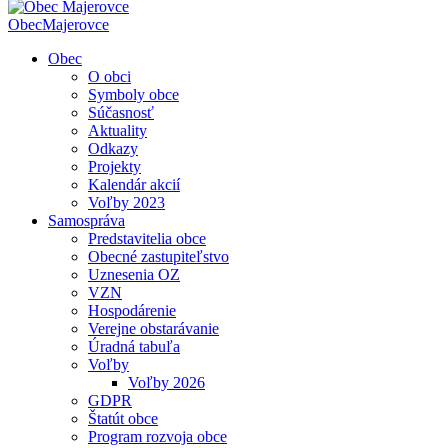
Obec
Majerovce
Obec
O obci
Symboly obce
Súčasnosť
Aktuality
Odkazy
Projekty
Kalendár akcií
Voľby 2023
Samospráva
Predstavitelia obce
Obecné zastupiteľstvo
Uznesenia OZ
VZN
Hospodárenie
Verejne obstarávanie
Úradná tabuľa
Voľby
Voľby 2026
GDPR
Štatút obce
Program rozvoja obce