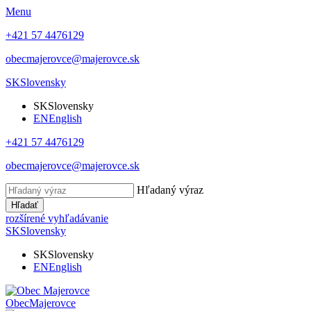
Menu
+421 57 4476129
obecmajerovce@majerovce.sk
SK
Slovensky
SK
Slovensky
EN
English
+421 57 4476129
obecmajerovce@majerovce.sk
Hľadaný výraz
Hľadať
rozšírené vyhľadávanie
SK
Slovensky
SK
Slovensky
EN
English
Obec
Majerovce