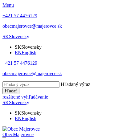
Menu
+421 57 4476129
obecmajerovce@majerovce.sk
SK
Slovensky
SK
Slovensky
EN
English
+421 57 4476129
obecmajerovce@majerovce.sk
Hľadaný výraz
Hľadať
rozšírené vyhľadávanie
SK
Slovensky
SK
Slovensky
EN
English
Obec
Majerovce