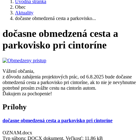
Úvodná stránka
Obec
Aktuality
dočasne obmedzená cesta a parkovisko...
dočasne obmedzená cesta a
parkovisko pri cintoríne
Vážení občania,
z dôvodu zahájenia projektových prác, od 6.8.2025 bude dočasne
obmedzená cesta a parkovisko pri cintoríne, ak to nie je nevyhnutne
potrebné prosím zvážte cestu na cintorín autom.
Ďakujem za pochopenie!
Prílohy
dočasne obmedzená cesta a parkovisko pri cintoríne
OZNAM.docx
Typ súboru: DOCX dokument, Veľkosť: 11,86 kB