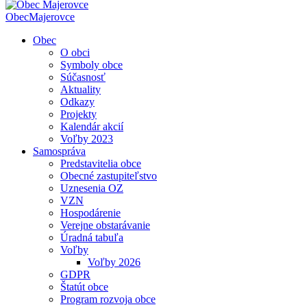
Obec
Majerovce
Obec
O obci
Symboly obce
Súčasnosť
Aktuality
Odkazy
Projekty
Kalendár akcií
Voľby 2023
Samospráva
Predstavitelia obce
Obecné zastupiteľstvo
Uznesenia OZ
VZN
Hospodárenie
Verejne obstarávanie
Úradná tabuľa
Voľby
Voľby 2026
GDPR
Štatút obce
Program rozvoja obce