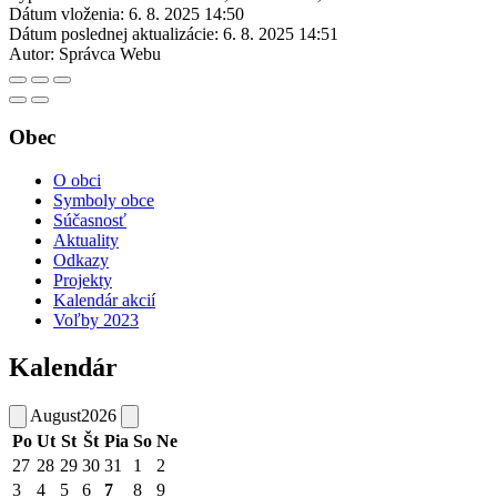
Dátum vloženia:
6. 8. 2025 14:50
Dátum poslednej aktualizácie:
6. 8. 2025 14:51
Autor:
Správca Webu
Obec
O obci
Symboly obce
Súčasnosť
Aktuality
Odkazy
Projekty
Kalendár akcií
Voľby 2023
Kalendár
August
2026
Po
Ut
St
Št
Pia
So
Ne
27
28
29
30
31
1
2
3
4
5
6
7
8
9