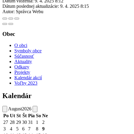
Dátum vloženia:
9. 4. 2025 8:12
Dátum poslednej aktualizácie:
9. 4. 2025 8:15
Autor:
Správca Webu
Obec
O obci
Symboly obce
Súčasnosť
Aktuality
Odkazy
Projekty
Kalendár akcií
Voľby 2023
Kalendár
August
2026
Po
Ut
St
Št
Pia
So
Ne
27
28
29
30
31
1
2
3
4
5
6
7
8
9