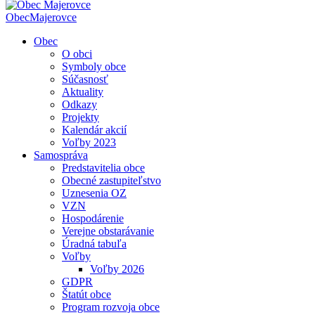
Obec
Majerovce
Obec
O obci
Symboly obce
Súčasnosť
Aktuality
Odkazy
Projekty
Kalendár akcií
Voľby 2023
Samospráva
Predstavitelia obce
Obecné zastupiteľstvo
Uznesenia OZ
VZN
Hospodárenie
Verejne obstarávanie
Úradná tabuľa
Voľby
Voľby 2026
GDPR
Štatút obce
Program rozvoja obce