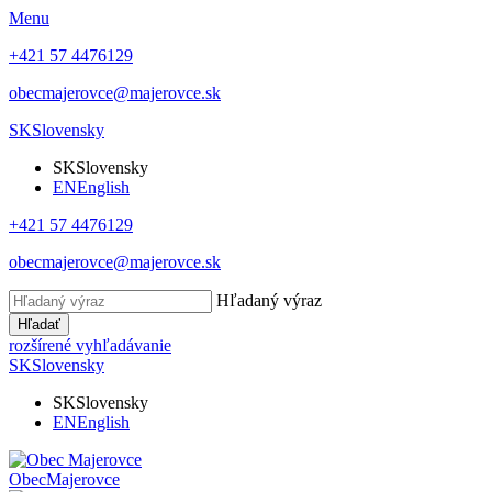
Menu
+421 57 4476129
obecmajerovce@majerovce.sk
SK
Slovensky
SK
Slovensky
EN
English
+421 57 4476129
obecmajerovce@majerovce.sk
Hľadaný výraz
Hľadať
rozšírené vyhľadávanie
SK
Slovensky
SK
Slovensky
EN
English
Obec
Majerovce