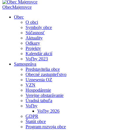
Obec
Majerovce
Obec
O obci
Symboly obce
Súčasnosť
Aktuality
Odkazy
Projekty
Kalendár akcií
Voľby 2023
Samospráva
Predstavitelia obce
Obecné zastupiteľstvo
Uznesenia OZ
VZN
Hospodárenie
Verejne obstarávanie
Úradná tabuľa
Voľby
Voľby 2026
GDPR
Štatút obce
Program rozvoja obce