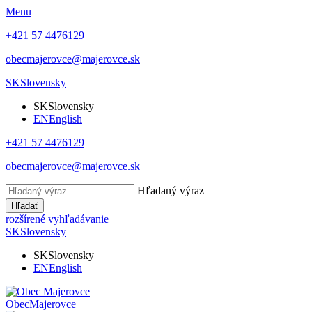
Menu
+421 57 4476129
obecmajerovce@majerovce.sk
SK
Slovensky
SK
Slovensky
EN
English
+421 57 4476129
obecmajerovce@majerovce.sk
Hľadaný výraz
Hľadať
rozšírené vyhľadávanie
SK
Slovensky
SK
Slovensky
EN
English
Obec
Majerovce