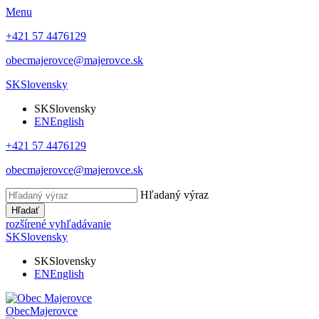
Menu
+421 57 4476129
obecmajerovce@majerovce.sk
SK
Slovensky
SK
Slovensky
EN
English
+421 57 4476129
obecmajerovce@majerovce.sk
Hľadaný výraz
Hľadať
rozšírené vyhľadávanie
SK
Slovensky
SK
Slovensky
EN
English
Obec
Majerovce