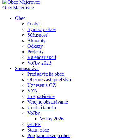
Obec
Majerovce
Obec
O obci
Symboly obce
Súčasnosť
Aktuality
Odkazy
Projekty
Kalendár akcií
Voľby 2023
Samospráva
Predstavitelia obce
Obecné zastupiteľstvo
Uznesenia OZ
VZN
Hospodárenie
Verejne obstarávanie
Úradná tabuľa
Voľby
Voľby 2026
GDPR
Štatút obce
Program rozvoja obce