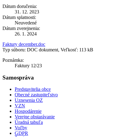
Dátum doručenia:
31. 12. 2023
Dátum splatnosti:
Neuvedené
Dátum zverejnenia:
26. 1. 2024
Faktury december.doc
Typ súboru: DOC dokument, Veľkosť: 113 kB
Poznámka:
Faktury 12/23
Samospráva
Predstavitelia obce
Obecné zastupiteľstvo
Uznesenia OZ
VZN
Hospodárenie
Verejne obstarávanie
Úradná tabuľa
Voľby
GDPR