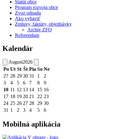
Štatút obce
Program rozvoja obce
Zvoz odpadu
Ako vybaviť
Zmluvy, faktúry, objednávky
Archiv ZFO
Referendum
Kalendár
August
2026
Po
Ut
St
Št
Pia
So
Ne
27
28
29
30
31
1
2
3
4
5
6
7
8
9
10
11
12
13
14
15
16
17
18
19
20
21
22
23
24
25
26
27
28
29
30
31
1
2
3
4
5
6
Mobilná aplikácia