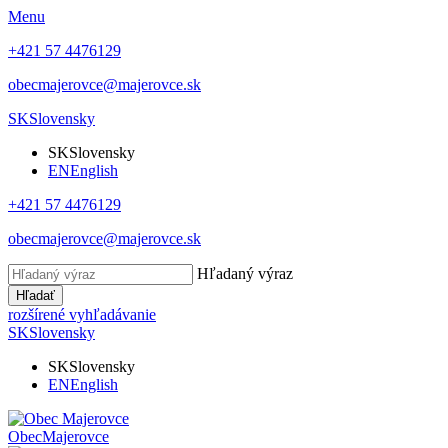
Menu
+421 57 4476129
obecmajerovce@majerovce.sk
SK
Slovensky
SK
Slovensky
EN
English
+421 57 4476129
obecmajerovce@majerovce.sk
Hľadaný výraz
Hľadať
rozšírené vyhľadávanie
SK
Slovensky
SK
Slovensky
EN
English
Obec
Majerovce