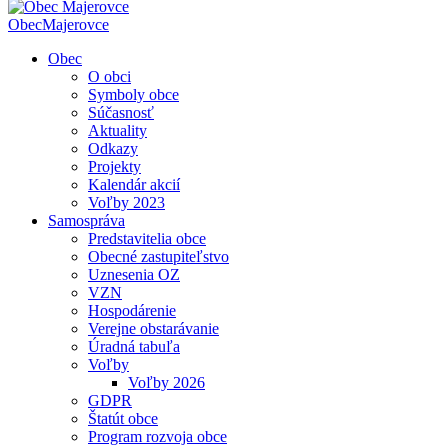
Obec
Majerovce
Obec
O obci
Symboly obce
Súčasnosť
Aktuality
Odkazy
Projekty
Kalendár akcií
Voľby 2023
Samospráva
Predstavitelia obce
Obecné zastupiteľstvo
Uznesenia OZ
VZN
Hospodárenie
Verejne obstarávanie
Úradná tabuľa
Voľby
Voľby 2026
GDPR
Štatút obce
Program rozvoja obce