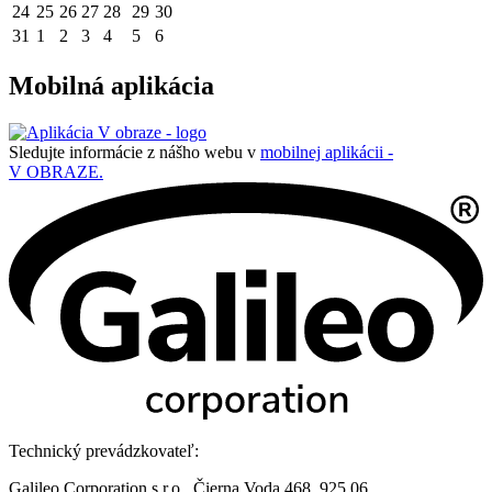
24
25
26
27
28
29
30
31
1
2
3
4
5
6
Mobilná aplikácia
Sledujte informácie z nášho webu v
mobilnej aplikácii -
V OBRAZE.
Technický prevádzkovateľ:
Galileo Corporation s.r.o., Čierna Voda 468, 925 06