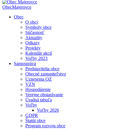
Obec
Majerovce
Obec
O obci
Symboly obce
Súčasnosť
Aktuality
Odkazy
Projekty
Kalendár akcií
Voľby 2023
Samospráva
Predstavitelia obce
Obecné zastupiteľstvo
Uznesenia OZ
VZN
Hospodárenie
Verejne obstarávanie
Úradná tabuľa
Voľby
Voľby 2026
GDPR
Štatút obce
Program rozvoja obce