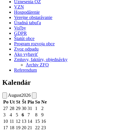
Uznesenia OZ
VZN
Hospodárenie
Verejne obstarávanie
Úradná tabuľa
Voľby
GDPR
Štatút obce
Program rozvoja obce
Zvoz odpadu
Ako vybaviť
Zmluvy, faktúry, objednávky
Archiv ZFO
Referendum
Kalendár
August
2026
Po
Ut
St
Št
Pia
So
Ne
27
28
29
30
31
1
2
3
4
5
6
7
8
9
10
11
12
13
14
15
16
17
18
19
20
21
22
23