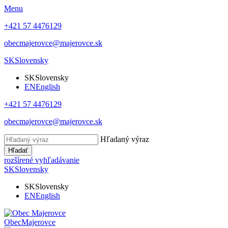
Menu
+421 57 4476129
obecmajerovce@majerovce.sk
SK
Slovensky
SK
Slovensky
EN
English
+421 57 4476129
obecmajerovce@majerovce.sk
Hľadaný výraz
Hľadať
rozšírené vyhľadávanie
SK
Slovensky
SK
Slovensky
EN
English
Obec
Majerovce