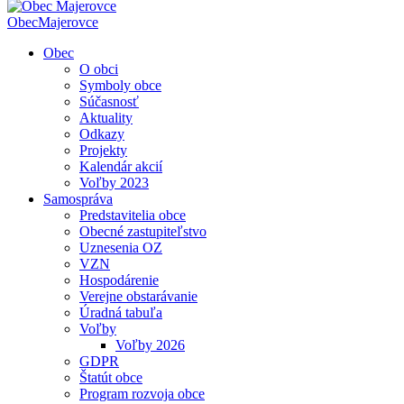
Obec
Majerovce
Obec
O obci
Symboly obce
Súčasnosť
Aktuality
Odkazy
Projekty
Kalendár akcií
Voľby 2023
Samospráva
Predstavitelia obce
Obecné zastupiteľstvo
Uznesenia OZ
VZN
Hospodárenie
Verejne obstarávanie
Úradná tabuľa
Voľby
Voľby 2026
GDPR
Štatút obce
Program rozvoja obce