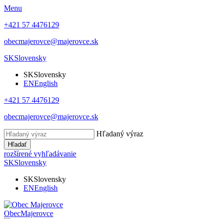
Menu
+421 57 4476129
obecmajerovce@majerovce.sk
SK
Slovensky
SK
Slovensky
EN
English
+421 57 4476129
obecmajerovce@majerovce.sk
Hľadaný výraz
Hľadať
rozšírené vyhľadávanie
SK
Slovensky
SK
Slovensky
EN
English
Obec
Majerovce