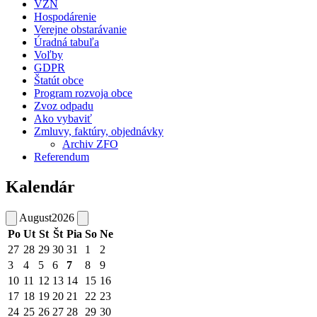
VZN
Hospodárenie
Verejne obstarávanie
Úradná tabuľa
Voľby
GDPR
Štatút obce
Program rozvoja obce
Zvoz odpadu
Ako vybaviť
Zmluvy, faktúry, objednávky
Archiv ZFO
Referendum
Kalendár
August
2026
Po
Ut
St
Št
Pia
So
Ne
27
28
29
30
31
1
2
3
4
5
6
7
8
9
10
11
12
13
14
15
16
17
18
19
20
21
22
23
24
25
26
27
28
29
30